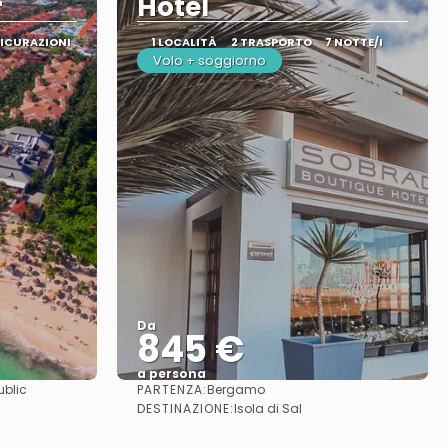
r
Hotel
SICURAZIONI
1 LOCALITÀ
2 TRASPORTO
7 NOTTE/I
Volo + soggiorno
Da
845 €
a persona
PARTENZA:
blic
Bergamo
Vedere
DESTINAZIONE:
Isola di Sal