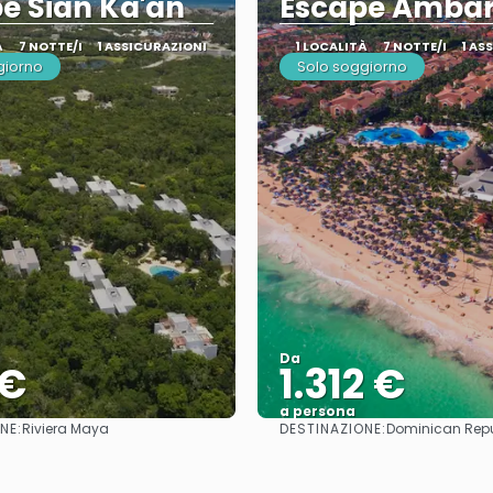
e Sian Ka'an
Escape Amba
À
7 NOTTE/I
1 ASSICURAZIONI
1 LOCALITÀ
7 NOTTE/I
1 AS
giorno
Solo soggiorno
Da
 €
1.312 €
a persona
NE:
DESTINAZIONE:
Riviera Maya
Dominican Repu
Vedere
Vedere