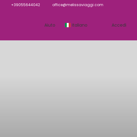
+39055644042
office@melissaviaggi.com
Aiuto
Italiano
Accedi