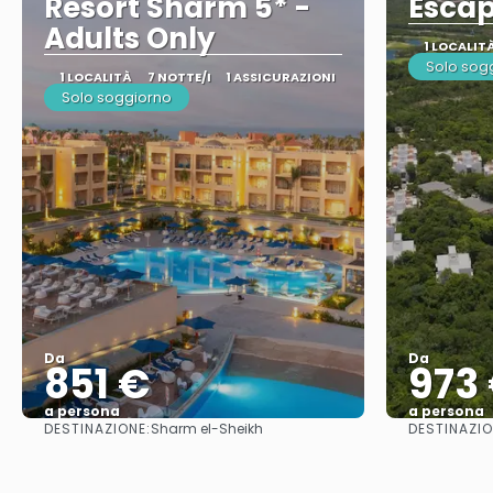
Resort Sharm 5* -
Escap
Adults Only
1 LOCALIT
Solo sog
1 LOCALITÀ
7 NOTTE/I
1 ASSICURAZIONI
Solo soggiorno
Da
Da
851 €
973
a persona
a persona
DESTINAZIONE:
DESTINAZIO
Sharm el-Sheikh
Vedere