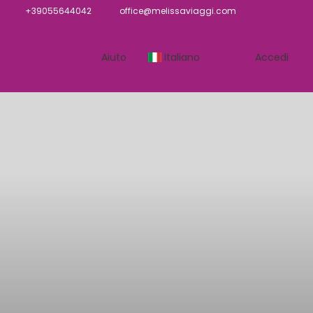
+39055644042
office@melissaviaggi.com
Aiuto
Italiano
Accedi