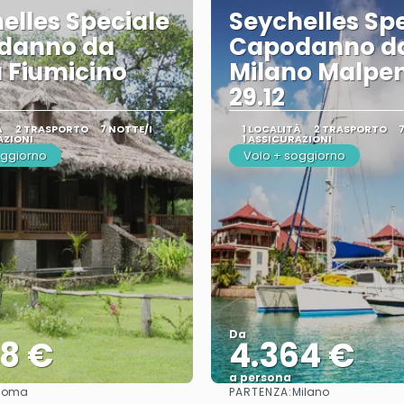
elles Speciale
Seychelles Sp
danno da
Capodanno d
 Fiumicino
Milano Malpe
29.12
À
2 TRASPORTO
7 NOTTE/I
1 LOCALITÀ
2 TRASPORTO
AZIONI
1 ASSICURAZIONI
oggiorno
Volo + soggiorno
Da
78 €
4.364 €
a persona
PARTENZA:
Roma
Milano
Vedere
Vedere