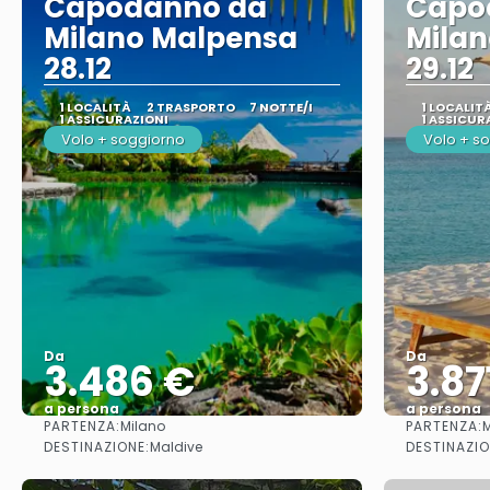
Capodanno da
Capo
Milano Malpensa
Mila
28.12
29.12
1 LOCALITÀ
2 TRASPORTO
7 NOTTE/I
1 LOCALIT
1 ASSICURAZIONI
1 ASSICUR
Volo + soggiorno
Volo + s
Da
Da
3.486 €
3.87
a persona
a persona
PARTENZA:
PARTENZA:
Milano
M
Vedere
DESTINAZIONE:
DESTINAZIO
Maldive