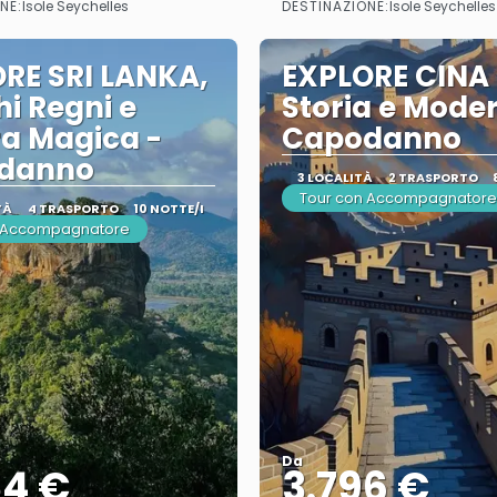
NE:
DESTINAZIONE:
Isole Seychelles
Isole Seychelles
RE SRI LANKA,
EXPLORE CINA 
hi Regni e
Storia e Moder
a Magica -
Capodanno
danno
3 LOCALITÀ
2 TRASPORTO
Tour con Accompagnatore
TÀ
4 TRASPORTO
10 NOTTE/I
n Accompagnatore
Da
84 €
3.796 €