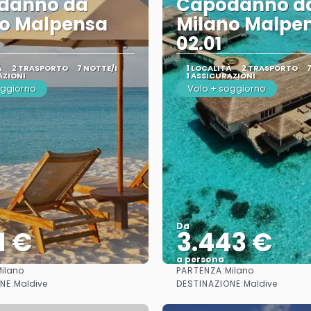
danno da
Capodanno d
no Malpensa
Milano Malpe
02.01
À
2 TRASPORTO
7 NOTTE/I
1 LOCALITÀ
2 TRASPORTO
AZIONI
1 ASSICURAZIONI
oggiorno
Volo + soggiorno
Da
1 €
3.443 €
a persona
PARTENZA:
ilano
Milano
Vedere
Vedere
NE:
DESTINAZIONE:
Maldive
Maldive