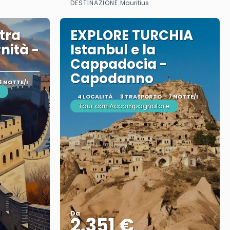
DESTINAZIONE:
Mauritius
tra
EXPLORE TURCHIA
nità -
Istanbul e la
Cappadocia -
Capodanno
8 NOTTE/I
4 LOCALITÀ
3 TRASPORTO
7 NOTTE/I
Tour con Accompagnatore
Da
2.351 €