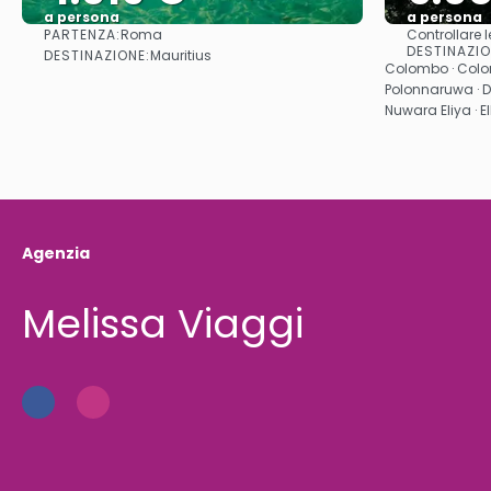
a persona
a persona
PARTENZA:
Roma
Controllare l
Vedere
DESTINAZIO
DESTINAZIONE:
Mauritius
Colombo · Colom
Polonnaruwa · D
Nuwara Eliya · E
Agenzia
Melissa Viaggi