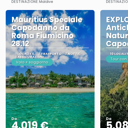
DESTINAZIONE:
DESTINAZIO
Maldive
Mauritius Speciale
EXPLO
Capodanno da
Antic
Roma Fiumicino
Natur
28.12
Capo
1 LOCALITÀ
2 TRASPORTO
7 NOTTE/I
10 LOCALI
1 ASSICURAZIONI
Tour co
Volo + soggiorno
Da
Da
4.019 €
5.0