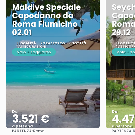
Maldive Speciale
Seych
Capodanno da
Capo
Roma Fiumicino
Roma
02.01
29.12
1 LOCALITÀ
2 TRASPORTO
7 NOTTE/I
1 LOCALIT
1 ASSICURAZIONI
1 ASSICUR
Volo + soggiorno
Volo + s
Da
Da
3.521 €
4.4
a persona
a persona
PARTENZA:
PARTENZA:
Roma
Vedere