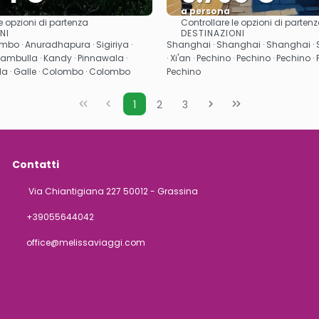
a persona
e opzioni di partenza
Controllare le opzioni di parten
Vedere
Vedere
NI
DESTINAZIONI
bo · Anuradhapura · Sigiriya ·
Shanghai · Shanghai · Shanghai · 
ambulla · Kandy · Pinnawala ·
· Xi'an · Pechino · Pechino · Pechino ·
lla · Galle · Colombo · Colombo
Pechino
1
2
3
Contatti
Via Chiantigiana 227 50012 - Grassina
+39055644042
office@melissaviaggi.com