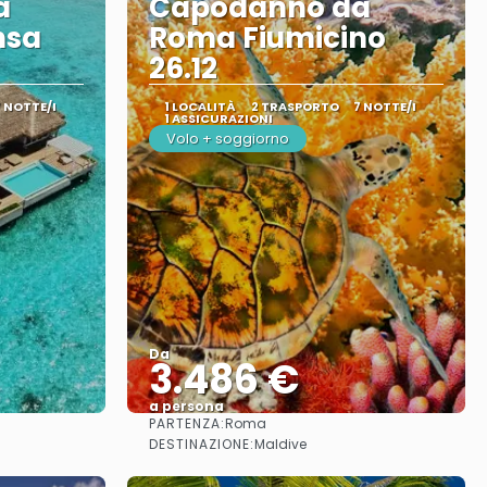
a
Capodanno da
nsa
Roma Fiumicino
26.12
7 NOTTE/I
1 LOCALITÀ
2 TRASPORTO
7 NOTTE/I
1 ASSICURAZIONI
Volo + soggiorno
Da
3.486 €
a persona
PARTENZA:
Roma
Vedere
DESTINAZIONE:
Maldive