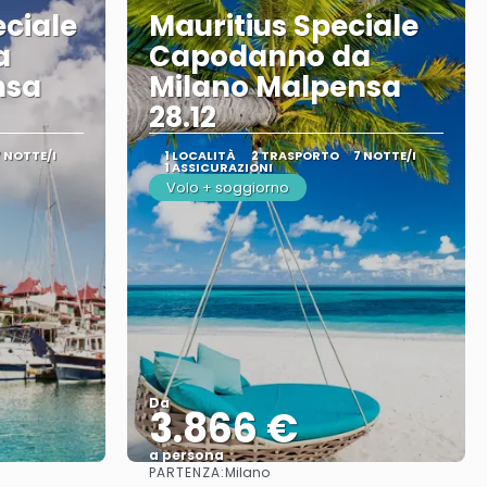
eciale
Mauritius Speciale
a
Capodanno da
nsa
Milano Malpensa
28.12
7 NOTTE/I
1 LOCALITÀ
2 TRASPORTO
7 NOTTE/I
1 ASSICURAZIONI
Volo + soggiorno
Da
3.866 €
a persona
PARTENZA:
Milano
Vedere