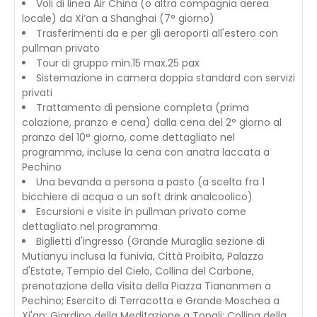
Voli di linea Air China (o altra compagnia aerea
locale) da Xi’an a Shanghai (7° giorno)
Trasferimenti da e per gli aeroporti all'estero con
pullman privato
Tour di gruppo min.15 max.25 pax
Sistemazione in camera doppia standard con servizi
privati
Trattamento di pensione completa (prima
colazione, pranzo e cena) dalla cena del 2° giorno al
pranzo del 10° giorno, come dettagliato nel
programma, incluse la cena con anatra laccata a
Pechino
Una bevanda a persona a pasto (a scelta fra 1
bicchiere di acqua o un soft drink analcoolico)
Escursioni e visite in pullman privato come
dettagliato nel programma
Biglietti d'ingresso (Grande Muraglia sezione di
Mutianyu inclusa la funivia, Città Proibita, Palazzo
d'Estate, Tempio del Cielo, Collina del Carbone,
prenotazione della visita della Piazza Tiananmen a
Pechino; Esercito di Terracotta e Grande Moschea a
Xi'an; Giardino della Meditazione a Tongli; Collina della